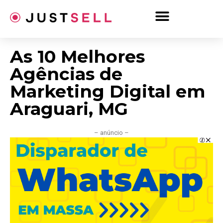
Ir
para
o
conteúdo
As 10 Melhores
Agências de
Marketing Digital em
Araguari, MG
– anúncio –