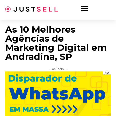
Ir
para
o
conteúdo
As 10 Melhores
Agências de
Marketing Digital em
Andradina, SP
– anúncio –