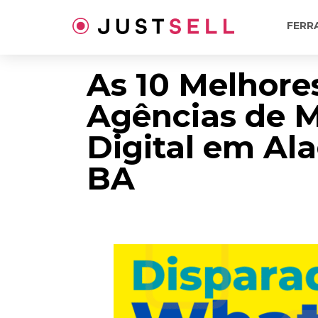
Ir
para
FERR
o
conteúdo
As 10 Melhore
Agências de 
Digital em Al
BA