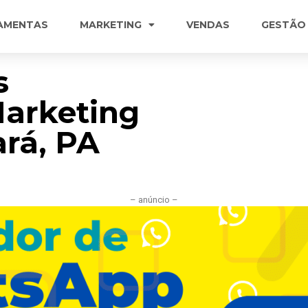
AMENTAS
MARKETING
VENDAS
GESTÃO
s
Marketing
ará, PA
– anúncio –