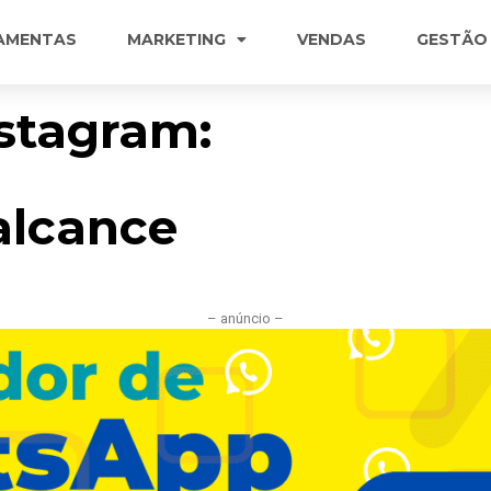
AMENTAS
MARKETING
VENDAS
GESTÃO
stagram:
 alcance
– anúncio –