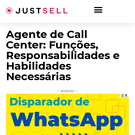
Ir
para
o
conteúdo
Agente de Call
Center: Funções,
Responsabilidades e
Habilidades
Necessárias
– anúncio –