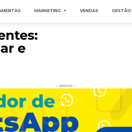
AMENTAS
MARKETING
VENDAS
GESTÃO
entes:
ar e
– anúncio –