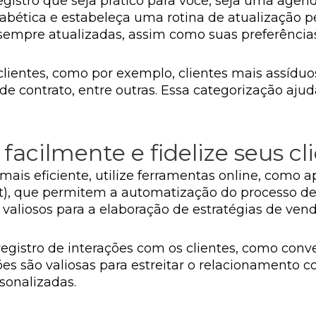
istro que seja prático para você, seja uma agenda
abética e estabeleça uma rotina de atualização p
sempre atualizadas, assim como suas preferências
clientes, como por exemplo, clientes mais assíduos
 contrato, entre outras. Essa categorização ajuda
acilmente e fidelize seus cl
ais eficiente, utilize ferramentas online, como 
, que permitem a automatização do processo de r
aliosos para a elaboração de estratégias de venda
gistro de interações com os clientes, como conver
es são valiosas para estreitar o relacionamento c
sonalizadas.