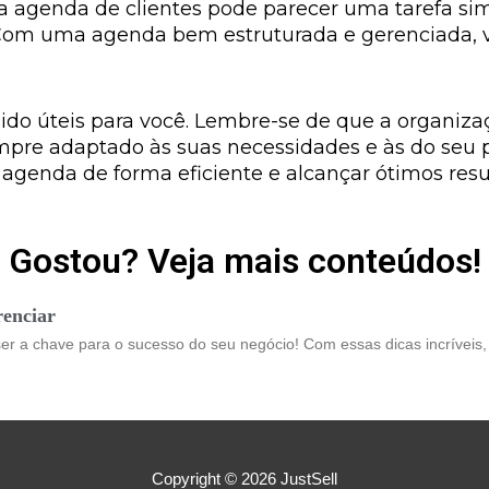
a agenda de clientes pode parecer uma tarefa si
. Com uma agenda bem estruturada e gerenciada, vo
do úteis para você. Lembre-se de que a organiza
mpre adaptado às suas necessidades e às do seu 
 agenda de forma eficiente e alcançar ótimos resu
Gostou? Veja mais conteúdos!
renciar
ser a chave para o sucesso do seu negócio! Com essas dicas incríveis
Copyright © 2026
JustSell