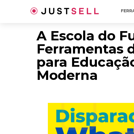
Ir
para
FERR
o
conteúdo
A Escola do Fu
Ferramentas 
para Educaçã
Moderna