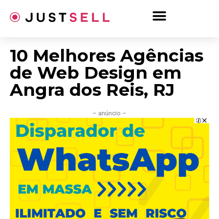
Ir
para
o
conteúdo
10 Melhores Agências
de Web Design em
Angra dos Reis, RJ
– anúncio –