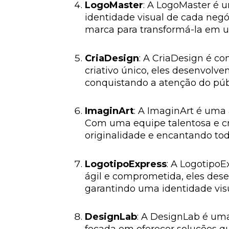
LogoMaster
: A LogoMaster é u
identidade visual de cada neg
marca para transformá-la em u
CriaDesign
: A CriaDesign é c
criativo único, eles desenvol
conquistando a atenção do púb
ImaginArt
: A ImaginArt é uma 
Com uma equipe talentosa e cri
originalidade e encantando to
LogotipoExpress
: A LogotipoE
ágil e comprometida, eles des
garantindo uma identidade vis
DesignLab
: A DesignLab é um