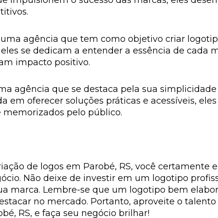
ue impulsionem o sucesso das marcas, eles desen
itivos.
é uma agência que tem como objetivo criar logoti
 eles se dedicam a entender a essência de cada m
am impacto positivo.
uma agência que se destaca pela sua simplicidade e
m oferecer soluções práticas e acessíveis, eles
e memorizados pelo público.
iação de logos em Parobé, RS, você certamente 
io. Não deixe de investir em um logotipo profissio
sua marca. Lembre-se que um logotipo bem elabora
destacar no mercado. Portanto, aproveite o talento
é, RS, e faça seu negócio brilhar!