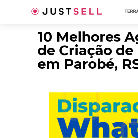
Ir
para
FERR
o
conteúdo
10 Melhores A
de Criação de
em Parobé, R