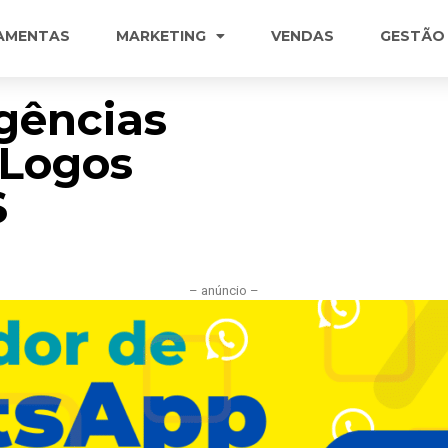
AMENTAS
MARKETING
VENDAS
GESTÃO
gências
 Logos
S
– anúncio –