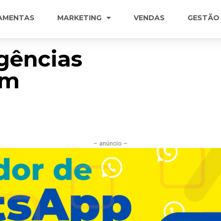
AMENTAS
MARKETING
VENDAS
GESTÃO
gências
em
– anúncio –